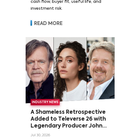
cash flow, buyer fit, useful life, and
investment risk.
READ MORE
INDUSTRY NEWS
A Shameless Retrospective
Added to Televerse 26 with
Legendary Producer John
Wells and Series’ Stars
Jul 30, 2026
William H. Macy and Emmy