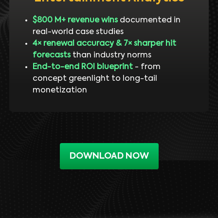
$800 M+ revenue wins
documented in
real-world case studies
4× renewal accuracy & 7× sharper hit
forecasts
than industry norms
End-to-end ROI blueprint
- from
concept greenlight to long-tail
monetization
DOWNLOAD NOW