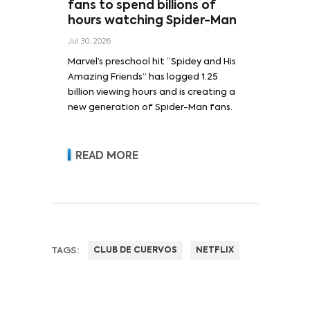
fans to spend billions of
hours watching Spider-Man
Jul 30, 2026
Marvel’s preschool hit “Spidey and His
Amazing Friends” has logged 1.25
billion viewing hours and is creating a
new generation of Spider-Man fans.
READ MORE
TAGS:
CLUB DE CUERVOS
NETFLIX