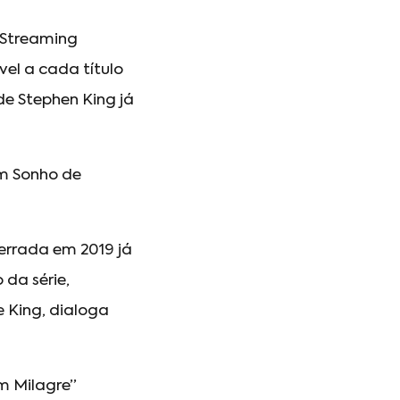
 Streaming
vel a cada título
e Stephen King já
Um Sonho de
errada em 2019 já
 da série,
 King, dialoga
m Milagre”