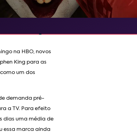
mingo na HBO, novos
ephen King para as
r como um dos
l de demanda pré-
a a TV. Para efeito
os dias uma média de
rou essa marca ainda