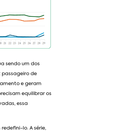
nua sendo um dos
z passageiro de
ajamento e geram
recisam equilibrar os
vadas, essa
defini-lo. A série,