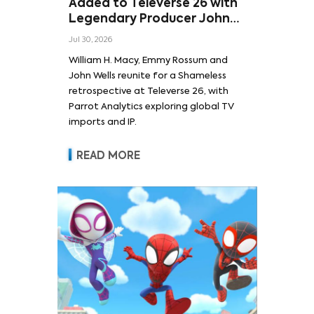
Added to Televerse 26 with
Legendary Producer John
Wells and Series’ Stars
Jul 30, 2026
William H. Macy and Emmy
William H. Macy, Emmy Rossum and
Rossum
John Wells reunite for a Shameless
retrospective at Televerse 26, with
Parrot Analytics exploring global TV
imports and IP.
READ MORE