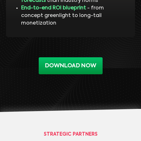
forecasts
than industry norms
End-to-end ROI blueprint
- from
concept greenlight to long-tail
monetization
DOWNLOAD NOW
STRATEGIC PARTNERS