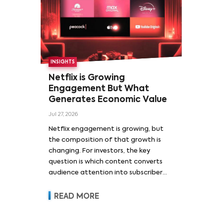
INSIGHTS
Netflix is Growing
Engagement But What
Generates Economic Value
Jul 27, 2026
Netflix engagement is growing, but
the composition of that growth is
changing. For investors, the key
question is which content converts
audience attention into subscriber
acquisition, retention, advertising
revenue and pricing power.
READ MORE