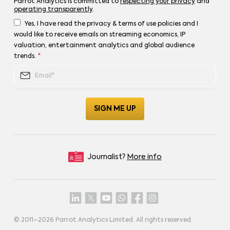
Parrot Analytics is committed to
respecting your privacy
and
operating transparently
.
Yes, I have read the privacy & terms of use policies and I
would like to receive emails on streaming economics, IP
valuation, entertainment analytics and global audience
trends.
*
Journalist?
More info
© 2011–
2026
Parrot Analytics Limited. All rights reserved.