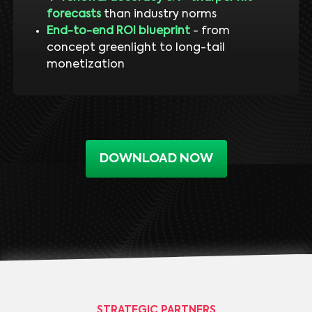
forecasts
than industry norms
End-to-end ROI blueprint
- from
concept greenlight to long-tail
monetization
DOWNLOAD NOW
STRATEGIC PARTNERS