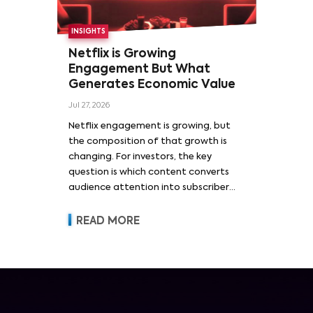
INSIGHTS
Netflix is Growing
Engagement But What
Generates Economic Value
Jul 27, 2026
Netflix engagement is growing, but
the composition of that growth is
changing. For investors, the key
question is which content converts
audience attention into subscriber
acquisition, retention, advertising
revenue and pricing power.
READ MORE